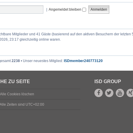
|
Angemeldet bleiben
ichtbare Mitglieder und 41 Gäste (basierend auf den aktiven Besuchern der letzten 
026, 23:17 gleichzeitig online waren.
sgesamt
2238
• Unser neuestes Mitglied:
ISDmember240773120
HE ZU SEITE
ISD GROUP
Alle Cookies löschen
Alle Zeiten sind
UTC+02:00