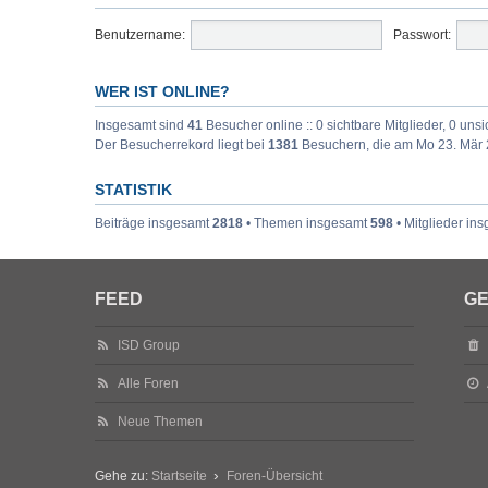
Benutzername:
Passwort:
WER IST ONLINE?
Insgesamt sind
41
Besucher online :: 0 sichtbare Mitglieder, 0 uns
Der Besucherrekord liegt bei
1381
Besuchern, die am Mo 23. Mär 2
STATISTIK
Beiträge insgesamt
2818
• Themen insgesamt
598
• Mitglieder in
FEED
GE
ISD Group
Alle Foren
Neue Themen
Gehe zu:
Startseite
Foren-Übersicht