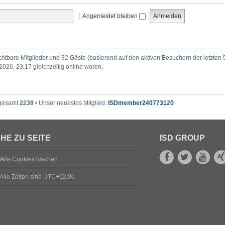
|
Angemeldet bleiben
ichtbare Mitglieder und 32 Gäste (basierend auf den aktiven Besuchern der letzten 
026, 23:17 gleichzeitig online waren.
sgesamt
2238
• Unser neuestes Mitglied:
ISDmember240773120
HE ZU SEITE
ISD GROUP
Alle Cookies löschen
Alle Zeiten sind
UTC+02:00