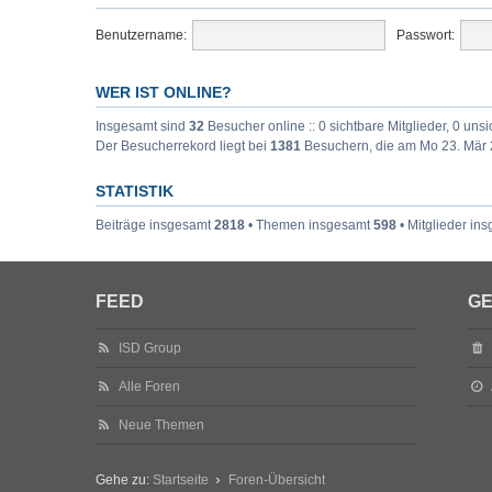
Benutzername:
Passwort:
WER IST ONLINE?
Insgesamt sind
32
Besucher online :: 0 sichtbare Mitglieder, 0 uns
Der Besucherrekord liegt bei
1381
Besuchern, die am Mo 23. Mär 2
STATISTIK
Beiträge insgesamt
2818
• Themen insgesamt
598
• Mitglieder in
FEED
GE
ISD Group
Alle Foren
Neue Themen
Gehe zu:
Startseite
Foren-Übersicht