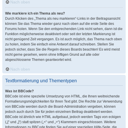
Nach oben
Wie markiere ich ein Thema als neu?
Durch Klicken des „Thema als neu markieren“-Links in der Beitragsansicht
können Sie das Thema wieder ganz nach oben auf die erste Seite des
Forums holen. Wenn Sie den entsprechenden Link nicht sehen, dann ist die
Funktion möglicherweise deaktiviert oder seit der letzten Markierung ist
nicht genügend Zeit vergangen. Es ist auch möglich, das Thema nach oben
zu holen, indem Sie einfach eine Antwort darauf schreiben. Stellen Sie
jedoch sicher, dass Sie die Regeln dieses Boards beachten! Es wird meist
nicht gerne gesehen, wenn ohne triftigen Grund auf alte oder
abgeschlossene Themen geantwortet wird.
Nach oben
Textformatierung und Thementypen
Was ist BBCode?
BBCode ist eine spezielle Umsetzung von HTML, die Ihnen weitreichende
Formatierungsmöglichkeiten für Ihren Text gibt. Die Rechte zur Verwendung
von BBCode werden durch die Board-Administration vergeben, können
jedoch auch durch Sie für jeden einzelnen Beitrag deaktiviert werden.
BBCode ist ähnlich wie HTML aufgebaut, jedoch werden Tags von eckigen
(„[“ und „]“) statt spitzen („<“ und „>“) Klammern eingeschlossen. Weitere
Informationen zu BBCode finden Sie auf einer speziellen Hilfe-Seite, die