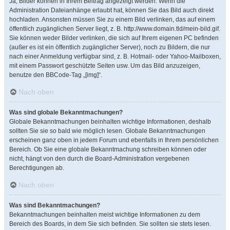
Ja, Bilder können in Ihrem Beitrag angezeigt werden. Wenn die
Administration Dateianhänge erlaubt hat, können Sie das Bild auch direkt
hochladen. Ansonsten müssen Sie zu einem Bild verlinken, das auf einem
öffentlich zugänglichen Server liegt, z. B. http://www.domain.tld/mein-bild.gif.
Sie können weder Bilder verlinken, die sich auf Ihrem eigenen PC befinden
(außer es ist ein öffentlich zugänglicher Server), noch zu Bildern, die nur
nach einer Anmeldung verfügbar sind, z. B. Hotmail- oder Yahoo-Mailboxen,
mit einem Passwort geschützte Seiten usw. Um das Bild anzuzeigen,
benutze den BBCode-Tag „[img]“.
Nach oben
Was sind globale Bekanntmachungen?
Globale Bekanntmachungen beinhalten wichtige Informationen, deshalb
sollten Sie sie so bald wie möglich lesen. Globale Bekanntmachungen
erscheinen ganz oben in jedem Forum und ebenfalls in Ihrem persönlichen
Bereich. Ob Sie eine globale Bekanntmachung schreiben können oder
nicht, hängt von den durch die Board-Administration vergebenen
Berechtigungen ab.
Nach oben
Was sind Bekanntmachungen?
Bekanntmachungen beinhalten meist wichtige Informationen zu dem
Bereich des Boards, in dem Sie sich befinden. Sie sollten sie stets lesen.