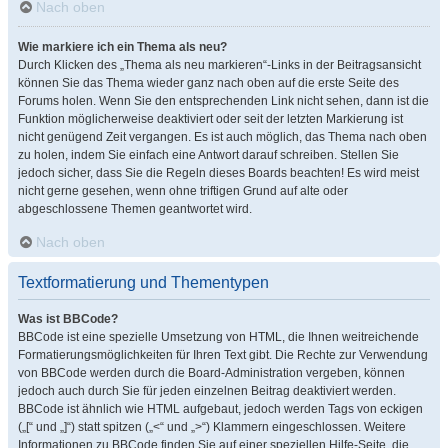
Nach oben
Wie markiere ich ein Thema als neu?
Durch Klicken des „Thema als neu markieren“-Links in der Beitragsansicht
können Sie das Thema wieder ganz nach oben auf die erste Seite des
Forums holen. Wenn Sie den entsprechenden Link nicht sehen, dann ist die
Funktion möglicherweise deaktiviert oder seit der letzten Markierung ist
nicht genügend Zeit vergangen. Es ist auch möglich, das Thema nach oben
zu holen, indem Sie einfach eine Antwort darauf schreiben. Stellen Sie
jedoch sicher, dass Sie die Regeln dieses Boards beachten! Es wird meist
nicht gerne gesehen, wenn ohne triftigen Grund auf alte oder
abgeschlossene Themen geantwortet wird.
Nach oben
Textformatierung und Thementypen
Was ist BBCode?
BBCode ist eine spezielle Umsetzung von HTML, die Ihnen weitreichende
Formatierungsmöglichkeiten für Ihren Text gibt. Die Rechte zur Verwendung
von BBCode werden durch die Board-Administration vergeben, können
jedoch auch durch Sie für jeden einzelnen Beitrag deaktiviert werden.
BBCode ist ähnlich wie HTML aufgebaut, jedoch werden Tags von eckigen
(„[“ und „]“) statt spitzen („<“ und „>“) Klammern eingeschlossen. Weitere
Informationen zu BBCode finden Sie auf einer speziellen Hilfe-Seite, die