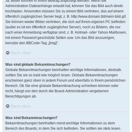
Ja, Bilder können in Ihrem Beitrag angezeigt werden. Wenn die
Administration Dateianhänge erlaubt hat, können Sie das Bild auch direkt
hochladen. Ansonsten müssen Sie zu einem Bild verlinken, das auf einem
öffentlich zugänglichen Server liegt, z. B. http://www.domain.tld/mein-bild.gif.
Sie können weder Bilder verlinken, die sich auf Ihrem eigenen PC befinden
(außer es ist ein öffentlich zugänglicher Server), noch zu Bildern, die nur
nach einer Anmeldung verfügbar sind, z. B. Hotmail- oder Yahoo-Mailboxen,
mit einem Passwort geschützte Seiten usw. Um das Bild anzuzeigen,
benutze den BBCode-Tag „[img]“.
Nach oben
Was sind globale Bekanntmachungen?
Globale Bekanntmachungen beinhalten wichtige Informationen, deshalb
sollten Sie sie so bald wie möglich lesen. Globale Bekanntmachungen
erscheinen ganz oben in jedem Forum und ebenfalls in Ihrem persönlichen
Bereich. Ob Sie eine globale Bekanntmachung schreiben können oder
nicht, hängt von den durch die Board-Administration vergebenen
Berechtigungen ab.
Nach oben
Was sind Bekanntmachungen?
Bekanntmachungen beinhalten meist wichtige Informationen zu dem
Bereich des Boards, in dem Sie sich befinden. Sie sollten sie stets lesen.