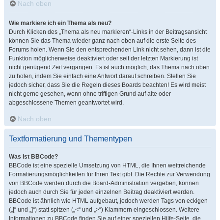
Nach oben
Wie markiere ich ein Thema als neu?
Durch Klicken des „Thema als neu markieren“-Links in der Beitragsansicht
können Sie das Thema wieder ganz nach oben auf die erste Seite des
Forums holen. Wenn Sie den entsprechenden Link nicht sehen, dann ist die
Funktion möglicherweise deaktiviert oder seit der letzten Markierung ist
nicht genügend Zeit vergangen. Es ist auch möglich, das Thema nach oben
zu holen, indem Sie einfach eine Antwort darauf schreiben. Stellen Sie
jedoch sicher, dass Sie die Regeln dieses Boards beachten! Es wird meist
nicht gerne gesehen, wenn ohne triftigen Grund auf alte oder
abgeschlossene Themen geantwortet wird.
Nach oben
Textformatierung und Thementypen
Was ist BBCode?
BBCode ist eine spezielle Umsetzung von HTML, die Ihnen weitreichende
Formatierungsmöglichkeiten für Ihren Text gibt. Die Rechte zur Verwendung
von BBCode werden durch die Board-Administration vergeben, können
jedoch auch durch Sie für jeden einzelnen Beitrag deaktiviert werden.
BBCode ist ähnlich wie HTML aufgebaut, jedoch werden Tags von eckigen
(„[“ und „]“) statt spitzen („<“ und „>“) Klammern eingeschlossen. Weitere
Informationen zu BBCode finden Sie auf einer speziellen Hilfe-Seite, die