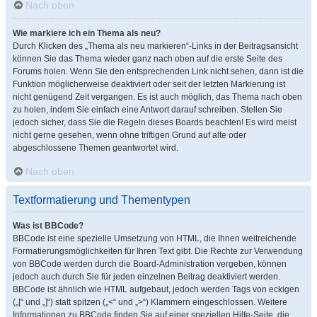
Nach oben
Wie markiere ich ein Thema als neu?
Durch Klicken des „Thema als neu markieren“-Links in der Beitragsansicht
können Sie das Thema wieder ganz nach oben auf die erste Seite des
Forums holen. Wenn Sie den entsprechenden Link nicht sehen, dann ist die
Funktion möglicherweise deaktiviert oder seit der letzten Markierung ist
nicht genügend Zeit vergangen. Es ist auch möglich, das Thema nach oben
zu holen, indem Sie einfach eine Antwort darauf schreiben. Stellen Sie
jedoch sicher, dass Sie die Regeln dieses Boards beachten! Es wird meist
nicht gerne gesehen, wenn ohne triftigen Grund auf alte oder
abgeschlossene Themen geantwortet wird.
Nach oben
Textformatierung und Thementypen
Was ist BBCode?
BBCode ist eine spezielle Umsetzung von HTML, die Ihnen weitreichende
Formatierungsmöglichkeiten für Ihren Text gibt. Die Rechte zur Verwendung
von BBCode werden durch die Board-Administration vergeben, können
jedoch auch durch Sie für jeden einzelnen Beitrag deaktiviert werden.
BBCode ist ähnlich wie HTML aufgebaut, jedoch werden Tags von eckigen
(„[“ und „]“) statt spitzen („<“ und „>“) Klammern eingeschlossen. Weitere
Informationen zu BBCode finden Sie auf einer speziellen Hilfe-Seite, die