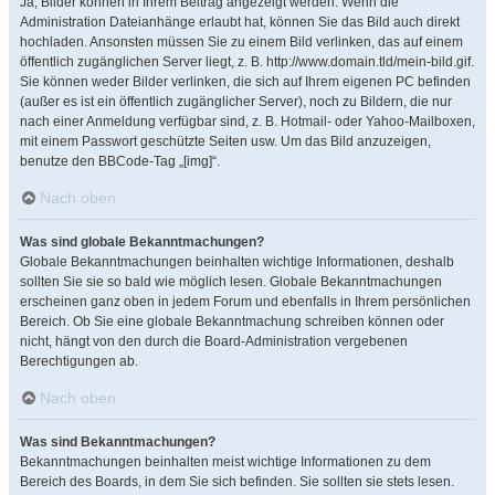
Ja, Bilder können in Ihrem Beitrag angezeigt werden. Wenn die
Administration Dateianhänge erlaubt hat, können Sie das Bild auch direkt
hochladen. Ansonsten müssen Sie zu einem Bild verlinken, das auf einem
öffentlich zugänglichen Server liegt, z. B. http://www.domain.tld/mein-bild.gif.
Sie können weder Bilder verlinken, die sich auf Ihrem eigenen PC befinden
(außer es ist ein öffentlich zugänglicher Server), noch zu Bildern, die nur
nach einer Anmeldung verfügbar sind, z. B. Hotmail- oder Yahoo-Mailboxen,
mit einem Passwort geschützte Seiten usw. Um das Bild anzuzeigen,
benutze den BBCode-Tag „[img]“.
Nach oben
Was sind globale Bekanntmachungen?
Globale Bekanntmachungen beinhalten wichtige Informationen, deshalb
sollten Sie sie so bald wie möglich lesen. Globale Bekanntmachungen
erscheinen ganz oben in jedem Forum und ebenfalls in Ihrem persönlichen
Bereich. Ob Sie eine globale Bekanntmachung schreiben können oder
nicht, hängt von den durch die Board-Administration vergebenen
Berechtigungen ab.
Nach oben
Was sind Bekanntmachungen?
Bekanntmachungen beinhalten meist wichtige Informationen zu dem
Bereich des Boards, in dem Sie sich befinden. Sie sollten sie stets lesen.