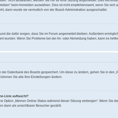
en“ nicht auswählen, werden Sie nur für eine Sitzung angemeldet. Dies verhinder
eiben“ beim Anmelden auswählen. Dies ist nicht empfehlenswert, wenn Sie sich a
teht, dann wurde sie vermutlich von der Board-Administration ausgeschaltet.
hat und die dafür sorgen, dass Sie im Forum angemeldet bleiben. Außerdem ermögli
iviert wurden. Wenn Sie Probleme bei der An- oder Abmeldung haben, kann es helfe
 in der Datenbank des Boards gespeichert. Um diese zu ändern, gehen Sie in den „P
 können Sie alle Ihre Einstellungen ändern.
ne-Liste auftaucht?
eine Option „Meinen Online-Status während dieser Sitzung verbergen“. Wenn Sie die
en dann als unsichtbarer Besucher gezählt.