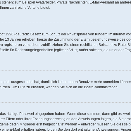
g stehen: zum Beispiel Avatarbilder, Private Nachrichten, E-Mail-Versand an andere 
hnen zahlreiche Vorteile bietet.
of 1998 (deutsch: Gesetz zum Schutz der Privatsphäre von Kindern im Internet von 
ter 13 Jahren erheben, hierzu die Zustimmung der Eltern beziehungsweise des od
 zu registrieren versuchen, zutrifft, ziehen Sie einen rechtlichen Beistand zu Rate.
telle für Rechtsangelegenheiten jeglicher Art ist; außer solchen, die unter der Fr
komplett ausgeschaltet hat, damit sich keine neuen Benutzer mehr anmelden können
urden. Um Hilfe zu erhalten, wenden Sie sich an die Board-Administration.
d das richtige Passwort eingegeben haben. Wenn diese stimmen, dann gibt es zwe
hrer Eltern oder Ihrer Erziehungsberechtigten den Anweisungen folgen, die Sie erha
ngemeldeten Mitglieder erst freigeschaltet werden – entweder müssen Sie dies selbs
 Sie eine E-Mail erhalten haben, folgen Sie den dort enthaltenen Anweisungen. Anso