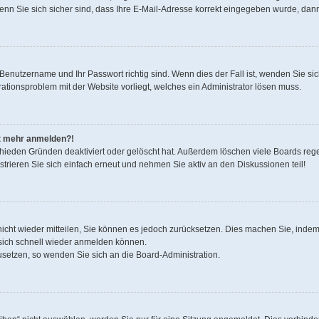
nn Sie sich sicher sind, dass Ihre E-Mail-Adresse korrekt eingegeben wurde, dann 
r Benutzername und Ihr Passwort richtig sind. Wenn dies der Fall ist, wenden Sie s
urationsproblem mit der Website vorliegt, welches ein Administrator lösen muss.
cht mehr anmelden?!
chieden Gründen deaktiviert oder gelöscht hat. Außerdem löschen viele Boards regel
rieren Sie sich einfach erneut und nehmen Sie aktiv an den Diskussionen teil!
 nicht wieder mitteilen, Sie können es jedoch zurücksetzen. Dies machen Sie, inde
 sich schnell wieder anmelden können.
zusetzen, so wenden Sie sich an die Board-Administration.