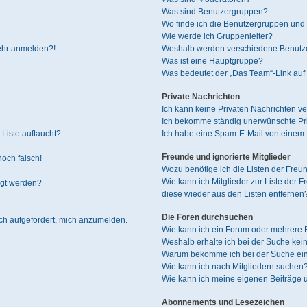
Was sind Benutzergruppen?
Wo finde ich die Benutzergruppen und w
Wie werde ich Gruppenleiter?
mehr anmelden?!
Weshalb werden verschiedene Benutzer
Was ist eine Hauptgruppe?
Was bedeutet der „Das Team“-Link auf 
Private Nachrichten
Ich kann keine Privaten Nachrichten ve
Ich bekomme ständig unerwünschte Pri
Liste auftaucht?
Ich habe eine Spam-E-Mail von einem M
Freunde und ignorierte Mitglieder
noch falsch!
Wozu benötige ich die Listen der Freun
Wie kann ich Mitglieder zur Liste der F
igt werden?
diese wieder aus den Listen entfernen
Die Foren durchsuchen
ich aufgefordert, mich anzumelden.
Wie kann ich ein Forum oder mehrere
Weshalb erhalte ich bei der Suche kei
Warum bekomme ich bei der Suche ein
Wie kann ich nach Mitgliedern suchen
Wie kann ich meine eigenen Beiträge
Abonnements und Lesezeichen