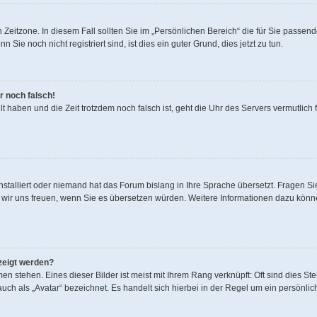
 Zeitzone. In diesem Fall sollten Sie im „Persönlichen Bereich“ die für Sie passende 
ie noch nicht registriert sind, ist dies ein guter Grund, dies jetzt zu tun.
r noch falsch!
lt haben und die Zeit trotzdem noch falsch ist, geht die Uhr des Servers vermutlich 
nstalliert oder niemand hat das Forum bislang in Ihre Sprache übersetzt. Fragen Si
rden wir uns freuen, wenn Sie es übersetzen würden. Weitere Informationen dazu kön
zeigt werden?
n stehen. Eines dieser Bilder ist meist mit Ihrem Rang verknüpft: Oft sind dies Ste
ch als „Avatar“ bezeichnet. Es handelt sich hierbei in der Regel um ein persönlich