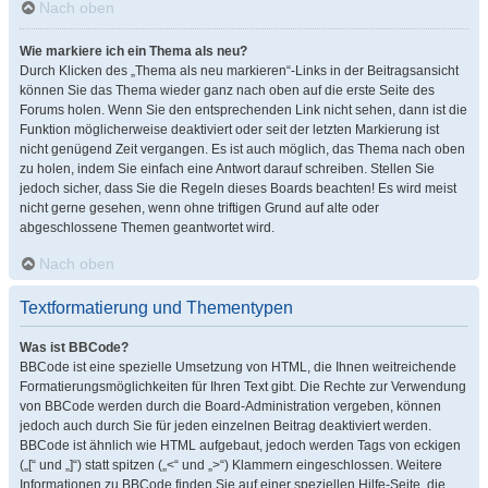
Nach oben
Wie markiere ich ein Thema als neu?
Durch Klicken des „Thema als neu markieren“-Links in der Beitragsansicht
können Sie das Thema wieder ganz nach oben auf die erste Seite des
Forums holen. Wenn Sie den entsprechenden Link nicht sehen, dann ist die
Funktion möglicherweise deaktiviert oder seit der letzten Markierung ist
nicht genügend Zeit vergangen. Es ist auch möglich, das Thema nach oben
zu holen, indem Sie einfach eine Antwort darauf schreiben. Stellen Sie
jedoch sicher, dass Sie die Regeln dieses Boards beachten! Es wird meist
nicht gerne gesehen, wenn ohne triftigen Grund auf alte oder
abgeschlossene Themen geantwortet wird.
Nach oben
Textformatierung und Thementypen
Was ist BBCode?
BBCode ist eine spezielle Umsetzung von HTML, die Ihnen weitreichende
Formatierungsmöglichkeiten für Ihren Text gibt. Die Rechte zur Verwendung
von BBCode werden durch die Board-Administration vergeben, können
jedoch auch durch Sie für jeden einzelnen Beitrag deaktiviert werden.
BBCode ist ähnlich wie HTML aufgebaut, jedoch werden Tags von eckigen
(„[“ und „]“) statt spitzen („<“ und „>“) Klammern eingeschlossen. Weitere
Informationen zu BBCode finden Sie auf einer speziellen Hilfe-Seite, die