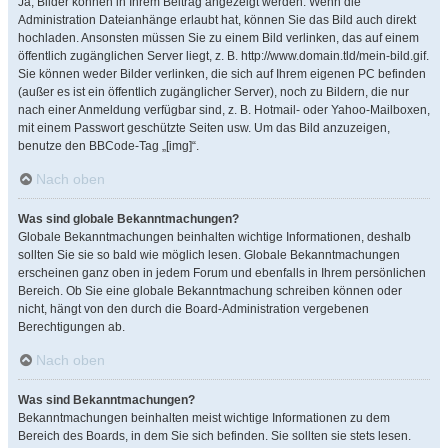
Ja, Bilder können in Ihrem Beitrag angezeigt werden. Wenn die
Administration Dateianhänge erlaubt hat, können Sie das Bild auch direkt
hochladen. Ansonsten müssen Sie zu einem Bild verlinken, das auf einem
öffentlich zugänglichen Server liegt, z. B. http://www.domain.tld/mein-bild.gif.
Sie können weder Bilder verlinken, die sich auf Ihrem eigenen PC befinden
(außer es ist ein öffentlich zugänglicher Server), noch zu Bildern, die nur
nach einer Anmeldung verfügbar sind, z. B. Hotmail- oder Yahoo-Mailboxen,
mit einem Passwort geschützte Seiten usw. Um das Bild anzuzeigen,
benutze den BBCode-Tag „[img]“.
Nach oben
Was sind globale Bekanntmachungen?
Globale Bekanntmachungen beinhalten wichtige Informationen, deshalb
sollten Sie sie so bald wie möglich lesen. Globale Bekanntmachungen
erscheinen ganz oben in jedem Forum und ebenfalls in Ihrem persönlichen
Bereich. Ob Sie eine globale Bekanntmachung schreiben können oder
nicht, hängt von den durch die Board-Administration vergebenen
Berechtigungen ab.
Nach oben
Was sind Bekanntmachungen?
Bekanntmachungen beinhalten meist wichtige Informationen zu dem
Bereich des Boards, in dem Sie sich befinden. Sie sollten sie stets lesen.